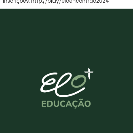
Inscrições: http://bit.ly/eloencontrao2024